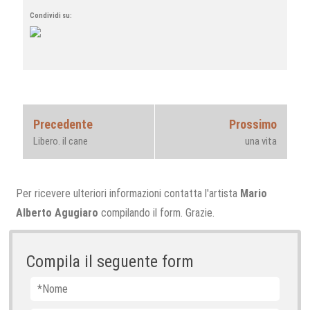
Condividi su:
Navigazione
Previous
Next
Precedente
Prossimo
articoli
post:
post:
Libero. il cane
una vita
Per ricevere ulteriori informazioni contatta l'artista
Mario
Alberto Agugiaro
compilando il form. Grazie.
Compila il seguente form