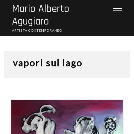
Skip
Mario Alberto
to
content
Agugiaro
ARTISTA CONTEMPORANEO
vapori sul lago